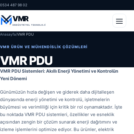
0534 487 98 02
VMR
Menüy
ENDÜSTRIYEL TEKNOLOJI
Anasayfa
/
VMR PDU
VMR ÜRÜN VE MÜHENDISLIK ÇÖZÜMLERI
VMR PDU
VMR PDU Sistemleri: Akıllı Enerji Yönetimi ve Kontrolün
Yeni Dönemi
Günümüzün hızla değişen ve giderek daha dijitalleşen
dünyasında enerji yönetimi ve kontrolü, işletmelerin
büyümesi ve verimliliği için kritik bir rol oynamaktadır. İşte
bu noktada VMR PDU sistemleri, özellikler ve esneklik
açısından zengin bir çözüm sunarak enerji dağıtımını ve
izleme işlemlerini optimize ediyor. Bu ürünler, elektrik