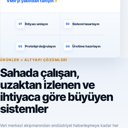
VMR’yi yakından tanıyın
→
İhtiyacı anlayın
Sistemi tasarlayın
01
02
Prototipi doğrulayın
Üretime hazırlayın
03
04
ÜRÜNLER + ALTYAPI ÇÖZÜMLERI
Sahada çalışan,
uzaktan izlenen ve
ihtiyaca göre büyüyen
sistemler
Veri merkezi ekipmanından endüstriyel haberleşmeye kadar her