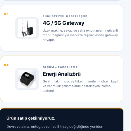
03
ENDÜSTRIYEL HABERLEŞME
4G / 5G Gateway
Uzak makine, sayaç ve saha ekipmanlarını güvenli
mobil bağlantıyla merkeze taşıyan esnek gateway
altyapısı.
04
ÖLÇÜM + RAPORLAMA
Enerji Analizörü
Gerilim, akım, güç ve tüketim verilerini ölçen; kayıt
ve verimlilik çalışmalarını destekleyen izleme
sistemi.
Ürün satıp çekilmiyoruz.
Devreye alma, entegrasyon ve ihtiyaç değiştiğinde yeniden