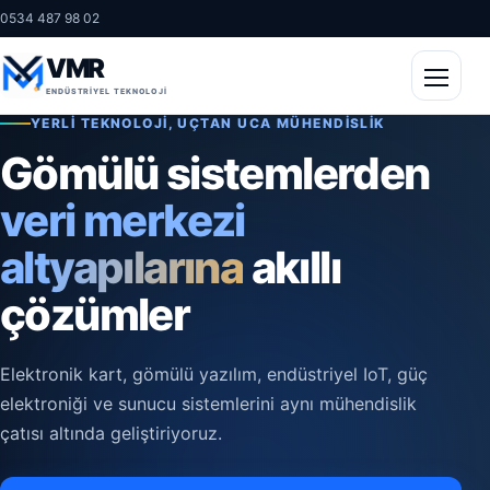
0534 487 98 02
VMR
Menüy
ENDÜSTRIYEL TEKNOLOJI
YERLI TEKNOLOJI, UÇTAN UCA MÜHENDISLIK
Gömülü sistemlerden
veri merkezi
altyapılarına
akıllı
çözümler
Elektronik kart, gömülü yazılım, endüstriyel IoT, güç
elektroniği ve sunucu sistemlerini aynı mühendislik
çatısı altında geliştiriyoruz.