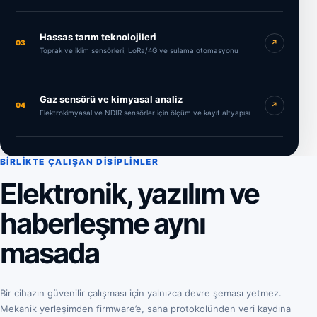
Hassas tarım teknolojileri
03
↗
Toprak ve iklim sensörleri, LoRa/4G ve sulama otomasyonu
Gaz sensörü ve kimyasal analiz
04
↗
Elektrokimyasal ve NDIR sensörler için ölçüm ve kayıt altyapısı
BIRLIKTE ÇALIŞAN DISIPLINLER
Elektronik, yazılım ve
haberleşme aynı
masada
Bir cihazın güvenilir çalışması için yalnızca devre şeması yetmez.
Mekanik yerleşimden firmware’e, saha protokolünden veri kaydına