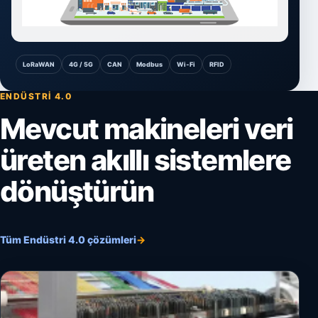
LoRaWAN
4G / 5G
CAN
Modbus
Wi‑Fi
RFID
ENDÜSTRI 4.0
Mevcut makineleri veri
üreten akıllı sistemlere
dönüştürün
Tüm Endüstri 4.0 çözümleri
→