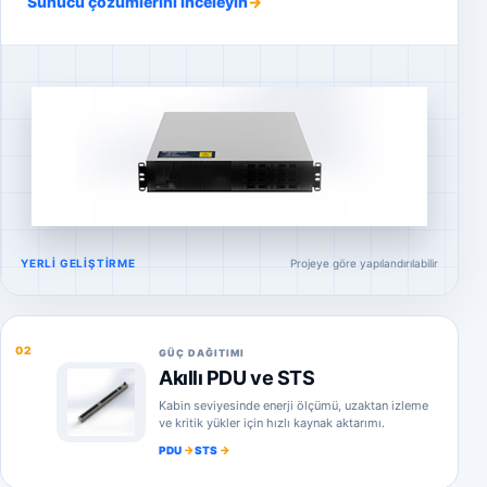
Sunucu çözümlerini inceleyin
→
YERLI GELIŞTIRME
Projeye göre yapılandırılabilir
02
GÜÇ DAĞITIMI
Akıllı PDU ve STS
Kabin seviyesinde enerji ölçümü, uzaktan izleme
ve kritik yükler için hızlı kaynak aktarımı.
PDU
STS