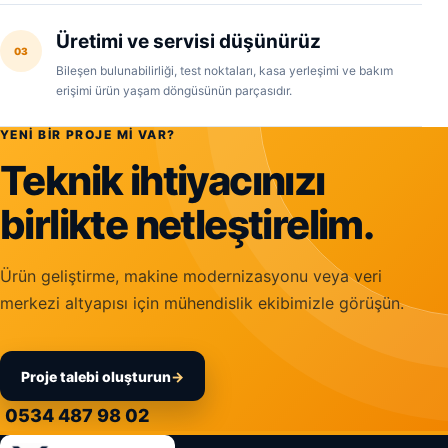
Üretimi ve servisi düşünürüz
03
Bileşen bulunabilirliği, test noktaları, kasa yerleşimi ve bakım
erişimi ürün yaşam döngüsünün parçasıdır.
YENI BIR PROJE MI VAR?
Teknik ihtiyacınızı
birlikte netleştirelim.
Ürün geliştirme, makine modernizasyonu veya veri
merkezi altyapısı için mühendislik ekibimizle görüşün.
Proje talebi oluşturun
→
0534 487 98 02