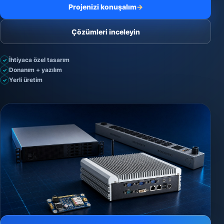
Projenizi konuşalım
→
Çözümleri inceleyin
İhtiyaca özel tasarım
✓
Donanım + yazılım
✓
Yerli üretim
✓